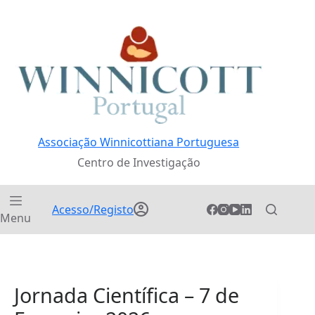
Pular
para
o
conteúdo
Associação Winnicottiana Portuguesa
Centro de Investigação
Acesso/Registo
Menu
Jornada Científica – 7 de