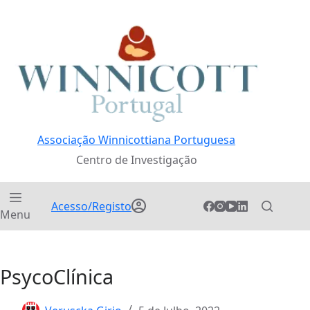
Pular
para
o
conteúdo
Associação Winnicottiana Portuguesa
Centro de Investigação
Acesso/Registo
Menu
PsycoClínica