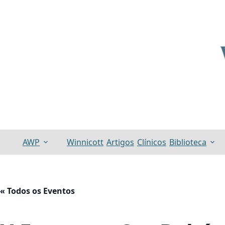
Pular
para
o
conteúdo
AWP
Winnicott
Artigos
Clínicos
Biblioteca
« Todos os Eventos