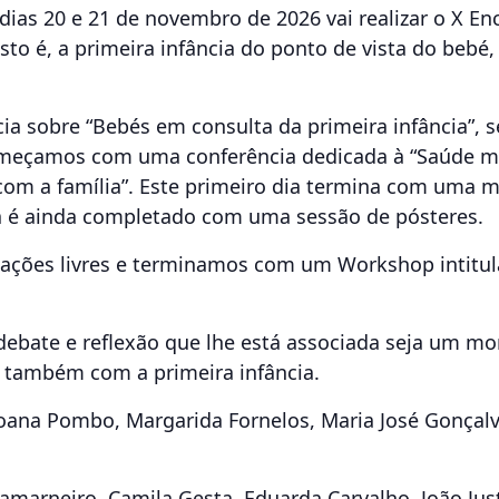
dias 20 e 21 de novembro de 2026 vai realizar o X En
sto é, a primeira infância do ponto de vista do bebé,
a sobre “Bebés em consulta da primeira infância”, 
começamos com uma conferência dedicada à “Saúde me
com a família”. Este primeiro dia termina com uma m
ma é ainda completado com uma sessão de pósteres.
ões livres e terminamos com um Workshop intitulado
ebate e reflexão que lhe está associada seja um m
e também com a primeira infância.
 Joana Pombo, Margarida Fornelos, Maria José Gonçalv
marneiro, Camila Gesta, Eduarda Carvalho, João Just