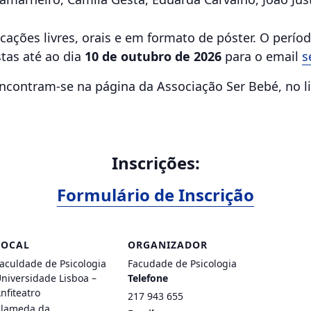
ações livres, orais e em formato de póster. O perí
tas até ao dia
10 de outubro de 2026
para o email
s
contram-se na página da Associação Ser Bebé, no l
Inscrições:
Formulário de Inscrição
LOCAL
ORGANIZADOR
aculdade de Psicologia
Facudade de Psicologia
niversidade Lisboa –
Telefone
nfiteatro
217 943 655
lameda da